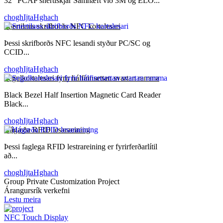
32" PCAP snertiskjár Samhæft við 3M og ELO...
choghIjtaHghach
Snertilaus skrifborðs NFC kortalesari
Þessi skrifborðs NFC lesandi styður PC/SC og
CCID...
choghIjtaHghach
Segulkortalesari fyrir hálfinnsettan svartan ramma
Black Bezel Half Insertion Magnetic Card Reader
Black...
choghIjtaHghach
Hágæða RFID lesaraeining
Þessi faglega RFID lestrareining er fyrirferðarlítil
að...
choghIjtaHghach
Group Private Customization Project
Árangursrík verkefni
Lestu meira
NFC Touch Display