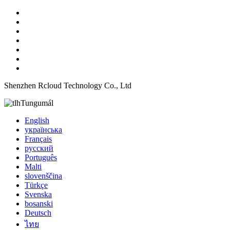
Shenzhen Rcloud Technology Co., Ltd
Tungumál
English
українська
Français
русский
Português
Malti
slovenščina
Türkçe
Svenska
bosanski
Deutsch
ไทย