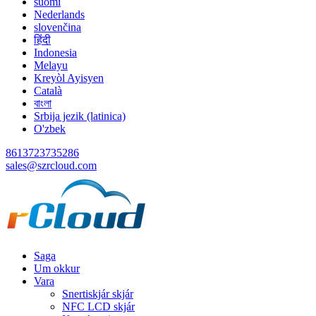
suomi
Nederlands
slovenčina
हिंदी
Indonesia
Melayu
Kreyòl Ayisyen
Català
বাংলা
Srbija jezik (latinica)
O'zbek
8613723735286
sales@szrcloud.com
Saga
Um okkur
Vara
Snertiskjár skjár
NFC LCD skjár