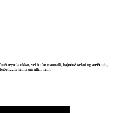
nuð reynsla okkar, vel hæfur mannafli, háþróuð tækni og áreiðanlegt
ramleiðendum heims um allan heim.