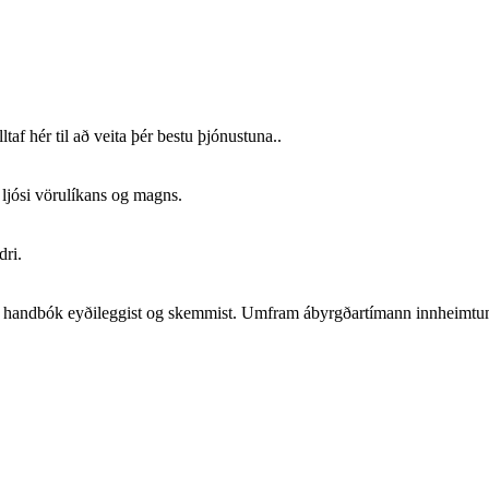
af hér til að veita þér bestu þjónustuna..
ljósi vörulíkans og magns.
dri.
handbók eyðileggist og skemmist. Umfram ábyrgðartímann innheimtum vi