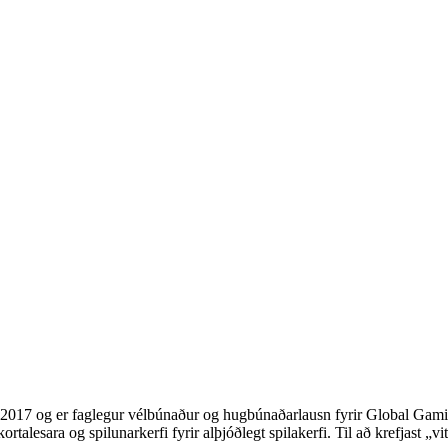
017 og er faglegur vélbúnaður og hugbúnaðarlausn fyrir Global Gami
rtalesara og spilunarkerfi fyrir alþjóðlegt spilakerfi. Til að krefjast „