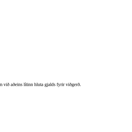
ð aðeins lítinn hluta gjalds fyrir viðgerð.