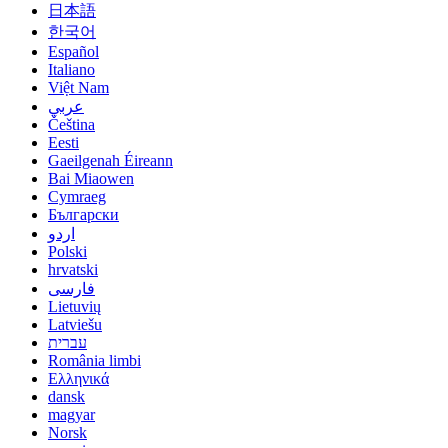
日本語
한국어
Español
Italiano
Việt Nam
عربي
Čeština
Eesti
Gaeilgenah Éireann
Bai Miaowen
Cymraeg
Български
اردو
Polski
hrvatski
فارسی
Lietuvių
Latviešu
עברית
România limbi
Ελληνικά
dansk
magyar
Norsk