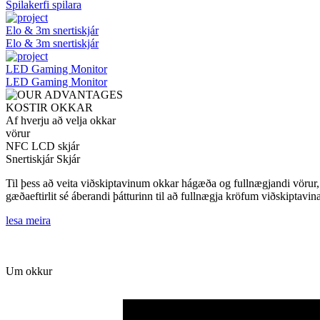
Spilakerfi spilara
Elo & 3m snertiskjár
Elo & 3m snertiskjár
LED Gaming Monitor
LED Gaming Monitor
KOSTIR OKKAR
Af hverju að velja okkar
vörur
NFC LCD skjár
Snertiskjár Skjár
Til þess að veita viðskiptavinum okkar hágæða og fullnægjandi vörur
gæðaeftirlit sé áberandi þátturinn til að fullnægja kröfum viðskiptavi
lesa meira
Um okkur