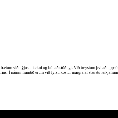
, bætum við nýjustu tækni og búnað stöðugt. Við treystum því að uppsöf
narins. Í náinni framtíð erum við fyrsti kostur margra af stærstu leikjaf