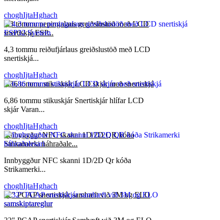
choghIjtaHghach
4,3 tommu peningalaus greiðslustöð með LCD
snertiskjá ESP...
4,3 tommu reiðufjárlaus greiðslustöð með LCD
snertiskjá...
choghIjtaHghach
6,86 tommu stikuskjár LCD skjár með snertiskjá
6,86 tommu stikuskjár Snertiskjár hlífar LCD
skjár Varan...
choghIjtaHghach
Innbyggður NFC skanni 1D/2D QR kóða
Strikamerki háhraðale...
Innbyggður NFC skanni 1D/2D Qr kóða
Strikamerki...
choghIjtaHghach
32" PCAP snertiskjár samhæft við 3M og ELO
samskiptareglur