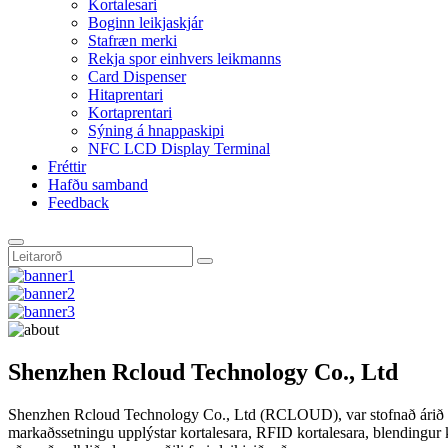
Kortalesari
Boginn leikjaskjár
Stafræn merki
Rekja spor einhvers leikmanns
Card Dispenser
Hitaprentari
Kortaprentari
Sýning á hnappaskipi
NFC LCD Display Terminal
Fréttir
Hafðu samband
Feedback
Shenzhen Rcloud Technology Co., Ltd
Shenzhen Rcloud Technology Co., Ltd (RCLOUD), var stofnað árið 2
markaðssetningu upplýstar kortalesara, RFID kortalesara, blendingur ko