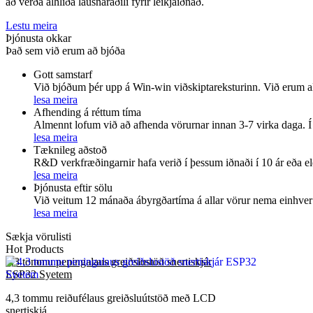
að verða alhliða lausnaraðili fyrir leikjaiðnað.
Lestu meira
Þjónusta okkar
Það sem við erum að bjóða
Gott samstarf
Við bjóðum þér upp á Win-win viðskiptareksturinn. Við erum allt
lesa meira
Afhending á réttum tíma
Almennt lofum við að afhenda vörurnar innan 3-7 virka daga. Í 
lesa meira
Tæknileg aðstoð
R&D verkfræðingarnir hafa verið í þessum iðnaði í 10 ár eða el
lesa meira
Þjónusta eftir sölu
Við veitum 12 mánaða ábyrgðartíma á allar vörur nema einhver 
lesa meira
Sækja vörulisti
Hot Products
4,3 tommu peningalaus greiðslustöð snertiskjár
ESP32 Syetem
4,3 tommu reiðufélaus greiðsluútstöð með LCD
snertiskjá...